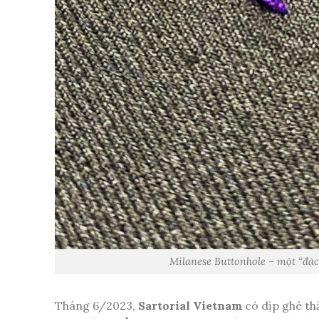
Milanese Buttonhole – một “đặc 
Tháng 6/2023,
Sartorial Vietnam
có dịp ghé t