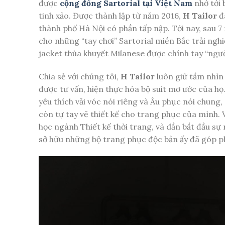
được
cộng đồng Sartorial tại Việt Nam
nhớ tới 
tinh xảo. Được thành lập từ năm 2016,
H Tailor
đ
thành phố Hà Nội có phần tấp nập. Tới nay, sau 
cho những “tay chơi” Sartorial miền Bắc trải ng
jacket thùa khuyết Milanese được chính tay “ngư
Chia sẻ với chúng tôi,
H Tailor
luôn giữ tầm nhìn
được tư vấn, hiện thực hóa bộ suit mơ ước của họ. 
yêu thích vải vóc nói riêng và Âu phục nói chung
còn tự tay vẽ thiết kế cho trang phục của mình.
học ngành Thiết kế thời trang, và dần bắt đầu s
sở hữu những bộ trang phục độc bản ấy đã góp p