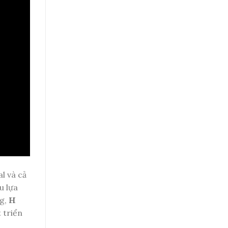
l và cả
u lựa
ng,
H
 triển