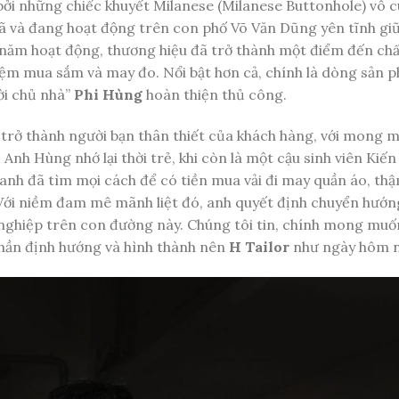
bởi những chiếc khuyết Milanese (Milanese Buttonhole) vô 
ã và đang hoạt động trên con phố Võ Văn Dũng yên tĩnh gi
7 năm hoạt động, thương hiệu đã trở thành một điểm đến ch
hiệm mua sắm và may đo. Nổi bật hơn cả, chính là dòng sản 
ời chủ nhà”
Phi Hùng
hoàn thiện thủ công.
 trở thành người bạn thân thiết của khách hàng, với mong 
Anh Hùng nhớ lại thời trẻ, khi còn là một cậu sinh viên Kiến
, anh đã tìm mọi cách để có tiền mua vải đi may quần áo, th
 Với niềm đam mê mãnh liệt đó, anh quyết định chuyển hướ
ự nghiệp trên con đường này. Chúng tôi tin, chính mong mu
hần định hướng và hình thành nên
H Tailor
như ngày hôm n