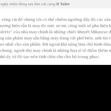
 nghệ nhân đứng sau bàn cắt cùng
H Tailor
 rộng rãi để chúng tôi có thể chiêm ngưỡng đầy đủ các sả
hương hiệu vẫn là may đo suit, sơ mi, cùng một số phụ kiện 
“vedette” của nhà may chính là những chiếc khuyết Milanese 
ững sản phẩm may sẵn bằng máy đang rất phổ biến, anh tin 
cao nhất cho sản phẩm. Bởi ngoài khả năng làm chủ hình dán
ói chung, người thợ may chính là những họa sĩ tô điểm thêm
nhỏ ấy, từ đó tạo nên tính chỉn chu cho bộ trang phục.