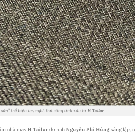
sản” thể hiện tay nghề thủ công tinh xảo từ
H Tailor
hăm nhà may
H Tailor
do anh
Nguyễn Phi Hùng
sáng lập, n