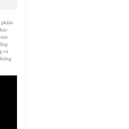
n phẩm
khác
được
rằng
g và
 những