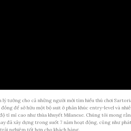
 lý tưởng cho cả những người mới tìm hiểu thú chơi Sartoria
iệu đồng để sở hữu một bộ suit ở phân khúc entry-level và nhiề
ó độ tỉ mỉ cao như thùa khuyết Milanese. Chúng tôi mong rằ
may đã xây dựng trong suốt 7 năm hoạt động, cũng như phát
trải nghiệm tốt hơn cho khách hàng.