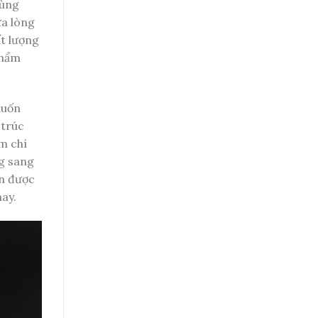
cùng
ữa lòng
ất lượng
phẩm
muốn
 trúc
ậm chí
ng sang
ốn được
ay.