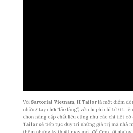
Với
Sartorial Vietnam
,
H Tailor
là một điểm đến
những tay chơi “lão làng”, với chi phí chỉ từ 6 tr
chọn nâng cấp chất liệu cũng như các chi tiết c
Tailor
sẽ tiếp tục duy trì những giá trị mà nhà 
thêm những kỹ thuật may mới, để đem tới những 