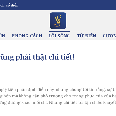
ch cổ điển
ÌN
PHONG CÁCH
LỐI SỐNG
TỪ ĐIỂN
GƯƠN
ũng phải thật chi tiết!
g ý kiến phân định điều này, nhưng chúng tôi tin rằng: sự tỉ
 hùng hồn mà không cần phô trương cho trang phục của của b
g đường khâu, mối chỉ. Nhưng chi tiết tới tận chiếc khuyết 