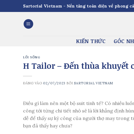
Skip
Sartorial Vietnam - Nền tảng toàn diện về phong cá
to
content
KIẾN THỨC
GÓC NH
LỐI SỐNG
H Tailor – Đến thùa khuyết c
ĐĂNG VÀO
02/07/2023
BỞI
SARTORIAL VIETNAM
Điều gì làm nên một bộ suit tinh tế? Có nhiều luồn
công tới từng chi tiết nhỏ sẽ là lời khẳng định
dễ để thấy sự kỳ công của người thợ may trong từn
bạn đã thấy hay chưa?