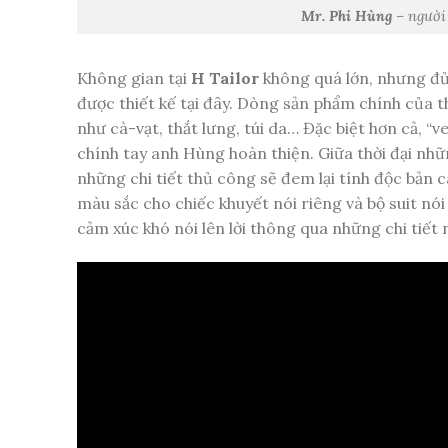
Mr. Phi Hùng
– người
Không gian tại
H Tailor
không quá lớn, nhưng đủ
được thiết kế tại đây. Dòng sản phẩm chính của t
như cà-vạt, thắt lưng, túi da… Đặc biệt hơn cả, 
chính tay anh Hùng hoàn thiện. Giữa thời đại nh
những chi tiết thủ công sẽ đem lại tính độc bản 
màu sắc cho chiếc khuyết nói riêng và bộ suit n
cảm xúc khó nói lên lời thông qua những chi tiết 