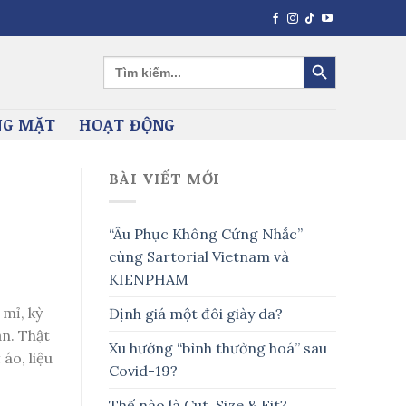
SEARCH BUTTON
Search
for:
G MẶT
HOẠT ĐỘNG
BÀI VIẾT MỚI
“Âu Phục Không Cứng Nhắc”
cùng Sartorial Vietnam và
KIENPHAM
 mỉ, kỳ
Định giá một đôi giày da?
ạn. Thật
Xu hướng “bình thường hoá” sau
áo, liệu
Covid-19?
Thế nào là Cut, Size & Fit?