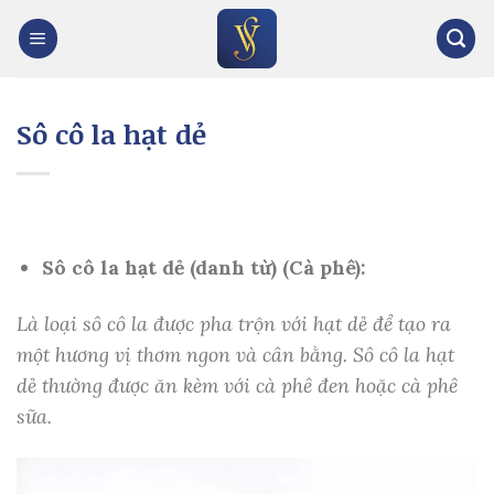
Skip
to
content
Sô cô la hạt dẻ
Sô cô la hạt dẻ (danh từ) (Cà phê):
Là loại sô cô la được pha trộn với hạt dẻ để tạo ra
một hương vị thơm ngon và cân bằng. Sô cô la hạt
dẻ thường được ăn kèm với cà phê đen hoặc cà phê
sữa.